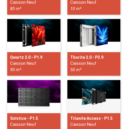
Caisson Neuf
Caisson Neuf
80 m²
10 m²
Qwartz 2.0 - P1.9
Thorite 2.0 - P3.9
Caisson Neuf
Caisson Neuf
90 m²
50 m²
Solstice - P1.5
Titanite Access - P1.5
Caisson Neuf
Caisson Neuf