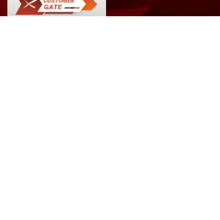
Office France
112 Avenue Franklin Roosevelt, 69120 Vaulx-en-Velin, France
Office Allemagne
Weissensteinstrasse 90b, 46149 Oberhausen, Germany
Office Turquie
Merkez Mah. Baglar Cad. A Blok Apt. No: 14D/13 - Kagithane, Istanbul&nbsp;
FABRICANT D'ÉCRANS GÉANTS LED
SPORT
MEDIA
ÉVÈNEMENT