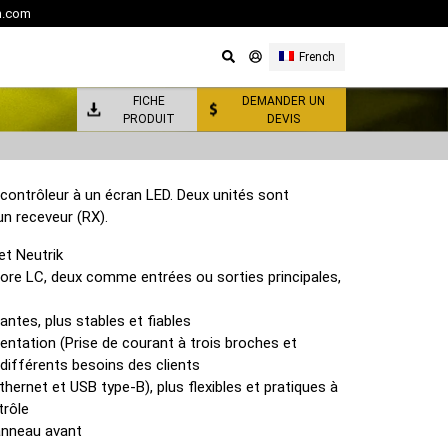
m.com
French
FICHE
DEMANDER UN
PRODUIT
DEVIS
 contrôleur à un écran LED. Deux unités sont
un receveur (RX).
et Neutrik
core LC, deux comme entrées ou sorties principales,
ntes, plus stables et fiables
entation (Prise de courant à trois broches et
différents besoins des clients
thernet et USB type-B), plus flexibles et pratiques à
trôle
panneau avant