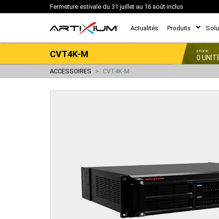
Fermeture estivale du 31 juillet au 16 août inclus
Actualités
Produits
Solu
CVT4K-M
STOCK
0 UNIT
ACCESSOIRES
CVT4K-M