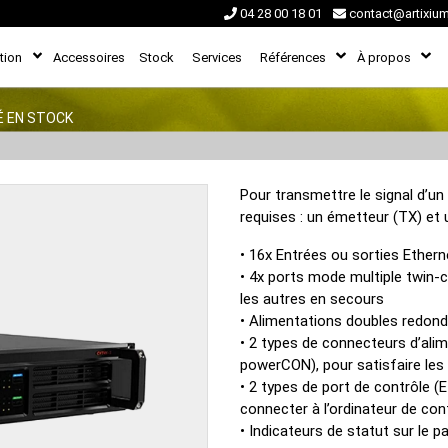
04 28 00 18 01
contact@artixiu
tion
Accessoires
Stock
Services
Références
À propos
É EN STOCK
Pour transmettre le signal d’un
requises : un émetteur (TX) et 
• 16x Entrées ou sorties Ethern
• 4x ports mode multiple twin-
les autres en secours
• Alimentations doubles redonda
• 2 types de connecteurs d’alim
powerCON), pour satisfaire les 
• 2 types de port de contrôle (E
connecter à l’ordinateur de con
• Indicateurs de statut sur le 