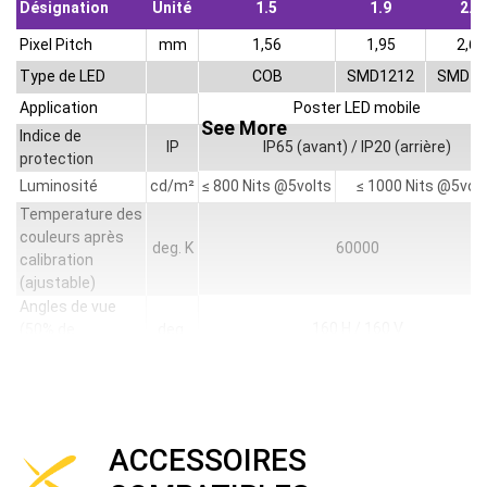
Désignation
Unité
1.5
1.9
2.6
Pixel Pitch
mm
1,56
1,95
2,60
Type de LED
COB
SMD1212
SMD15
Application
Poster LED mobile
See More
Indice de
IP
IP65 (avant) / IP20 (arrière)
protection
Luminosité
cd/m²
≤ 800 Nits @5volts
≤ 1000 Nits @5vol
Temperature des
couleurs après
deg. K
60000
calibration
(ajustable)
Angles de vue
160 H / 160 V
(50% de
deg.
luminosité)
Taille du
mm
518 x 2140 x 588
dispositif (LxHxP)
Surface
mm
500 x 2000
d'affichage (LxH)
ACCESSOIRES
Taille d'un
mm
500 x 1000