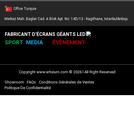
Nombre de
posters pouvant
5
7
8
Office Turquie
être assemblés
Merkez Mah. Baglar Cad. A Blok Apt. No: 14D/13 - Kagithane, Istanbul&nbsp;
FABRICANT D'ÉCRANS GÉANTS LED
SPORT
MEDIA
ÉVÈNEMENT
Copyright www.artixium.com © 2026 l All Right Reserved
Showroom
FAQs
Conditions Générales de Ventes
Politique De Confidentialité