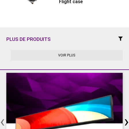
Flight case
Rapport de contraste
Échelle de gris (linéaire)
bit
Réglage de la luminosité
bit
Profondeur de traitement
bit
Couleurs
PLUS DE PRODUITS
Taux de rafraîchissement
Hz
Puissance de fonctionnement
V
VOIR PLUS
Consommation électrique Max.
W/m²
Consommation électrique moyenne
W/m²
Mode de contrôle
Fréquence d'image
Hz
Types d'entrée pris en charge
Prêt pour la 3D (facultatif)
Calibration
‹
›
Durée de vie (50% de luminosité)
h
Plage d'humidité de fonctionnement