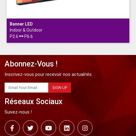
Plage de température de fonctionnement
Correction d'uniformité de l'écran
Banner LED
Certification
Indoor & Outdoor
Options disponibles
P2.6
P6.6
Compatibilité
Abonnez-Vous !
Inscrivez-vous pour recevoir nos actualités
SIGN UP
Réseaux Sociaux
Suivez-nous !