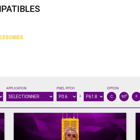
PATIBLES
ESSOIRES
APPLICATION
PIXEL PITCH
OPTION
O
C
90
F
À