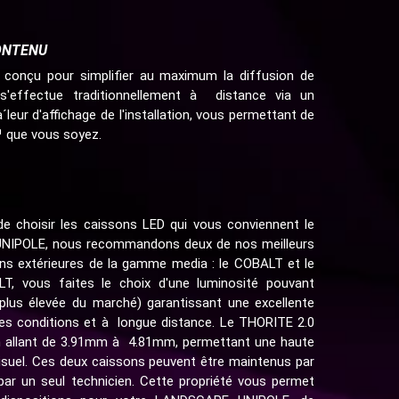
CONTENU
onçu pour simplifier au maximum la diffusion de
 s'effectue traditionnellement à distance via un
leur d'affichage de l'installation, vous permettant de
¹ que vous soyez.
 de choisir les caissons LED qui vous conviennent le
UNIPOLE, nous recommandons deux de nos meilleurs
ons extérieures de la gamme media : le COBALT et le
T, vous faites le choix d'une luminosité pouvant
 plus élevée du marché) garantissant une excellente
elles conditions et à longue distance. Le THORITE 2.0
fin allant de 3.91mm à 4.81mm, permettant une haute
isuel. Ces deux caissons peuvent être maintenus par
e par un seul technicien. Cette propriété vous permet