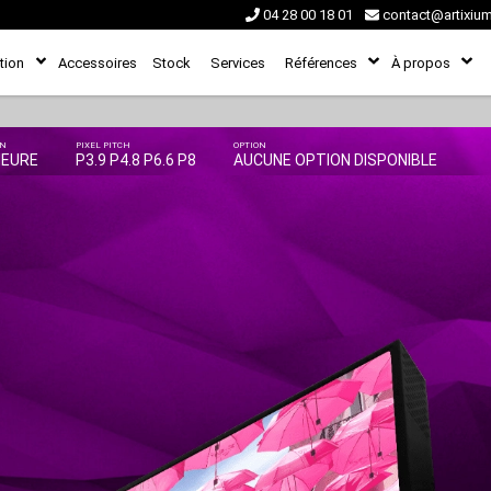
04 28 00 18 01
contact@artixiu
tion
Accessoires
Stock
Services
Références
À propos
ON
PIXEL PITCH
OPTION
IEURE
P3.9 P4.8 P6.6 P8
AUCUNE OPTION DISPONIBLE