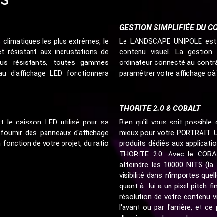
ES
GESTION SIMPLIFIÉE DU 
climatiques les plus extrêmes, le
Le LANDSCAPE UNIPOLE est c
résistant aux incrustations de
contenu visuel. La gestion
plus résistants, toutes gammes
ordinateur connecté au contrà´
u d'affichage LED fonctionnera
paramétrer votre affichage oà
THORITE 2.0 & COBALT
le caisson LED utilisé pour sa
Bien qu'il vous soit possible
ournir des panneaux d'affichage
mieux pour votre PORTRAIT 
onction de votre projet, du ratio
produits dédiés aux applicati
THORITE 2.0. Avec le COBAL
atteindre les 10000 NITS (la
visibilité dans n'importes qu
quant à lui a un pixel pitch 
résolution de votre contenu v
l'avant ou par l'arrière, et c