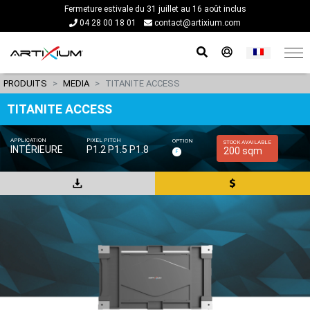
Fermeture estivale du 31 juillet au 16 août inclus
04 28 00 18 01
contact@artixium.com
PRODUITS
MEDIA
TITANITE ACCESS
TITANITE ACCESS
APPLICATION
PIXEL PITCH
OPTION
STOCK AVAILABLE
INTÉRIEURE
P1.2 P1.5 P1.8
200 sqm
F