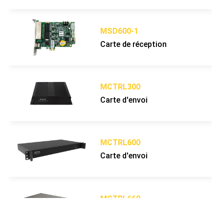
Densité des pixels
px/m²
640000
409600
284444
MSD600-1
Poids
kg/m²
6
Carte de réception
Matériaux d'un
Aluminium injecté sous pression
caisson
Mode de
Avant
Maintenance
MCTRL300
Spécification du
Pas de masque
Carte d'envoi
masque
Rapport de
Élevé
contraste
Échelle de gris
bit
16
MCTRL600
(linéaire)
Carte d'envoi
Réglage de la
bit
16
luminosité
Profondeur de
bit
14 - 16
traitement
MCTRL660
Couleurs
281 Milliards
Carte d'envoi