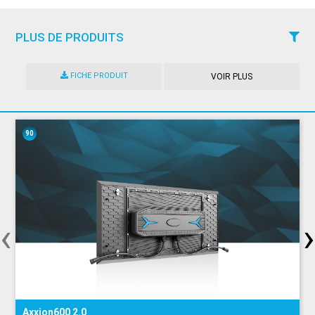
Taux de
Hz
3840
rafraîchissement
Puissance de
PLUS DE PRODUITS
V
AC100 - 240V
fonctionnement
MCTRL700
Consommation
W/m²
650
Carte d'envoi
électrique Max.
FICHE PRODUIT
VOIR PLUS
Consommation
électrique
W/m²
150
moyenne
MCTRL4K
90
Mode de contrôle
Synchronisation
Carte d'envoi
Fréquence d'image
Hz
50/60Hz
Types d'entrées
DVI / SDI / HDMI
MCTRL R5
pris en charge
‹
›
Prêt pour la 3D
Carte d'envoi
Oui
(facultatif)
Calibration
Oui
Durée de vie (50%
MRV328
h
100000
de luminosité)
Carte de réception
Axxion600 2.0