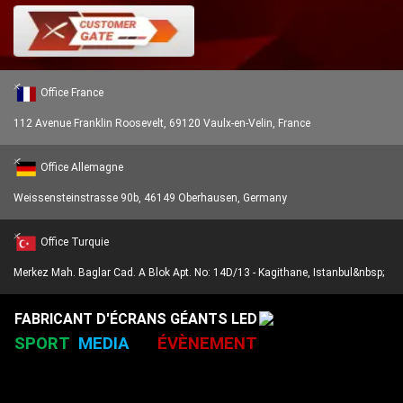
Carte de réception
MRV208
Office France
Carte de réception
112 Avenue Franklin Roosevelt, 69120 Vaulx-en-Velin, France
Office Allemagne
MRV266
Weissensteinstrasse 90b, 46149 Oberhausen, Germany
Carte de réception
Office Turquie
Merkez Mah. Baglar Cad. A Blok Apt. No: 14D/13 - Kagithane, Istanbul&nbsp;
MRV216
Carte de réception
FABRICANT D'ÉCRANS GÉANTS LED
SPORT
MEDIA
ÉVÈNEMENT
MRV416