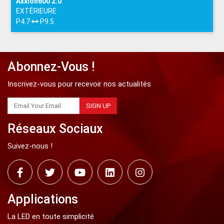
Axxion600 2.0
Carte de réception
EXTÉRIEURE
P4.7
P9.5
MRV208
Abonnez-Vous !
Carte de réception
Inscrivez-vous pour recevoir nos actualités
SIGN UP
MRV266
Carte de réception
Réseaux Sociaux
Suivez-nous !
MRV216
Carte de réception
Applications
La LED en toute simplicité
MRV416