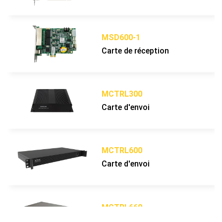
Matrice de pixels
px
84 x 84
par module (LxH)
Densité des
px/m²
112896
pixels
MSD600-1
Poids d'un
Carte de réception
kg
caisson
Matériaux d'un
caisson
Mode de
MCTRL300
Maintenance
Carte d'envoi
Spécification du
masque
Rapport de
contraste
MCTRL600
Échelle de gris
bit
Carte d'envoi
(linéaire)
Réglage de la
bit
luminosité
Profondeur de
bit
MCTRL660
traitement
Carte d'envoi