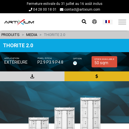
Fermeture estivale du 31 juillet au 16 août inclus
04 28 00 18 01
contact@artixium.com
PRODUITS
MEDIA
THORITE 2.0
THORITE 2.0
APPLICATION
PIXEL PITCH
OPTION
STOCK AVAILABLE
EXTÉRIEURE
P2.9 P3.9 P4.8
50 sqm
90