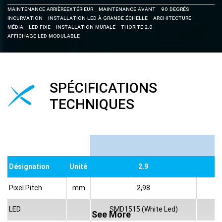
MAINTENANCE ARRIèRE
Extérieur
Maintenance Avant
90 Degrés
Incurvation
Installation LED à Grande échelle
Architecture
Média
LED Fixe
Installation Murale
Thorite 2.0
Affichage LED Modulable
SPÉCIFICATIONS
TECHNIQUES
Désignation
Unité
2.9
Pixel Pitch
mm
2,98
LED
SMD1515 (White Led)
See More