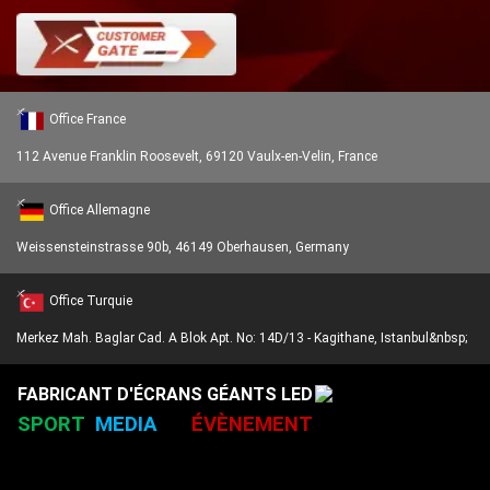
Carte de réception
Office France
MRV300-1
Carte de réception
112 Avenue Franklin Roosevelt, 69120 Vaulx-en-Velin, France
Office Allemagne
MRV560-1
Weissensteinstrasse 90b, 46149 Oberhausen, Germany
Carte de réception
Office Turquie
Merkez Mah. Baglar Cad. A Blok Apt. No: 14D/13 - Kagithane, Istanbul&nbsp;
AT32
FABRICANT D'ÉCRANS GÉANTS LED
Carte de réception
SPORT
MEDIA
ÉVÈNEMENT