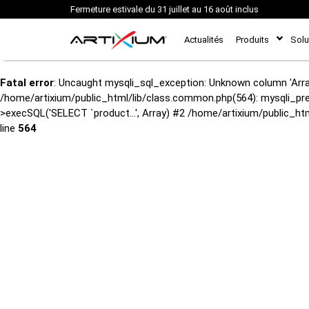
Fermeture estivale du 31 juillet au 16 août inclus
Actualités
Produits
Solu
Fatal error
: Uncaught mysqli_sql_exception: Unknown column 'Arra
/home/artixium/public_html/lib/class.common.php(564): mysqli_pre
>execSQL('SELECT `product...', Array) #2 /home/artixium/public_ht
line
564