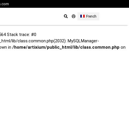
m.com
French
564 Stack trace: #0
lic_html/lib/class.common.php(2032): MySQLManager-
rown in
/home/artixium/public_html/lib/class.common.php
on