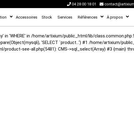
04 28 00 18 01
contact@artixiu
tion
Accessoires
Stock
Services
Références
À propos
y' in 'WHERE' in /home/artixium/public_html/lib/class.common.php:
pare(Object(mysqli), 'SELECT `product...') #1 /home/artixium/pub
ml/product-see-all.php(5481): CMS->sql_select(Array) #3 {main} th