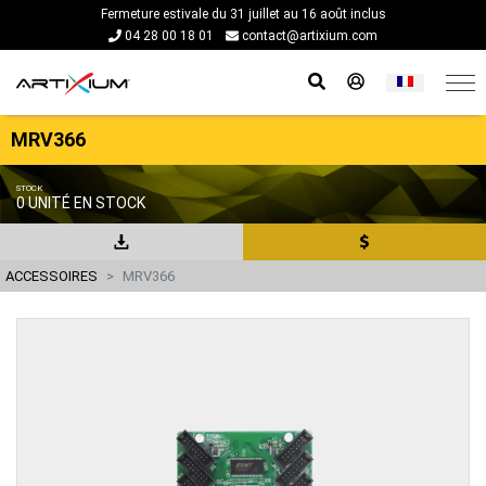
Fermeture estivale du 31 juillet au 16 août inclus
04 28 00 18 01
contact@artixium.com
MRV366
STOCK
0 UNITÉ EN STOCK
ACCESSOIRES
MRV366