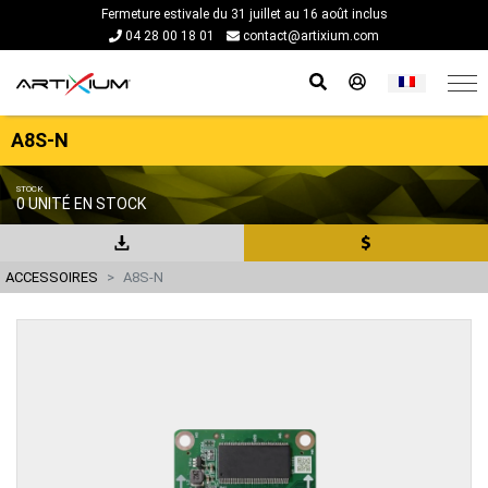
Fermeture estivale du 31 juillet au 16 août inclus
04 28 00 18 01
contact@artixium.com
A8S-N
STOCK
0 UNITÉ EN STOCK
ACCESSOIRES
A8S-N